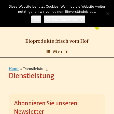
Zum
Diese Website benutzt Cookies. Wenn du die Website weiter
Inhalt
nutzt, gehen wir von deinem Einverständnis aus.
springen
OK
Datenschutzerklärung
Bioprodukte frisch vom Hof
Menü
Home
»
Dienstleistung
Dienstleistung
Abonnieren Sie unseren
Newsletter