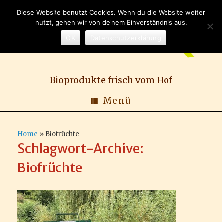
Zum
Diese Website benutzt Cookies. Wenn du die Website weiter
Inhalt
nutzt, gehen wir von deinem Einverständnis aus.
springen
OK
Datenschutzerklärung
Bioprodukte frisch vom Hof
Menü
Home
»
Biofrüchte
Schlagwort-Archive:
Biofrüchte