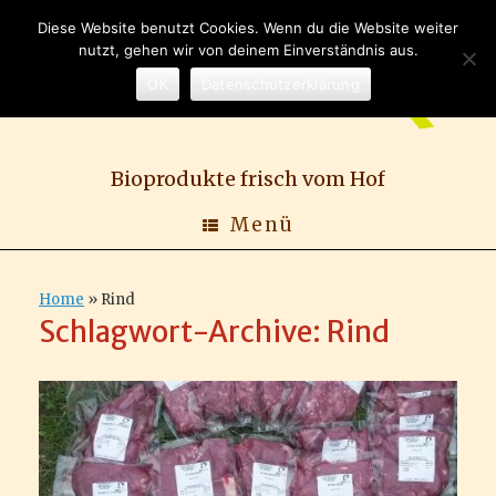
Zum
Diese Website benutzt Cookies. Wenn du die Website weiter
Inhalt
nutzt, gehen wir von deinem Einverständnis aus.
springen
OK
Datenschutzerklärung
Bioprodukte frisch vom Hof
Menü
Home
»
Rind
Schlagwort-Archive:
Rind