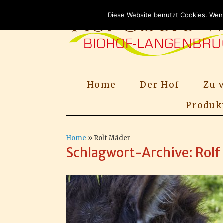
Zum
Inhalt
Diese Website benutzt Cookies. Wenn
springen
Home
Der Hof
Zu 
Produk
Home
»
Rolf Mäder
Schlagwort-Archive:
Rolf