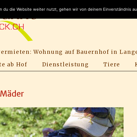
 du die Website weiter nutzt, gehen wir von deinem Einverständnis au
vermieten: Wohnung auf Bauernhof in Lang
te ab Hof
Dienstleistung
Tiere
 Mäder