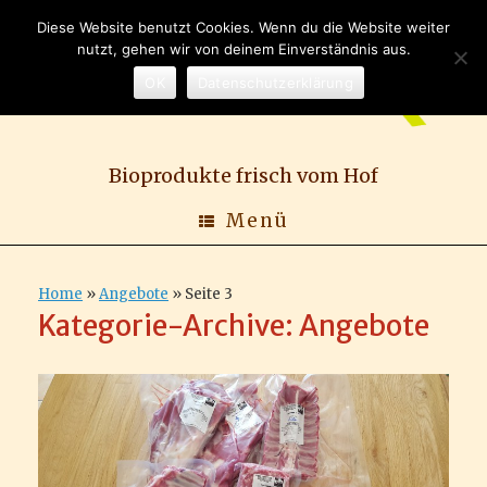
Zum
Diese Website benutzt Cookies. Wenn du die Website weiter
Inhalt
nutzt, gehen wir von deinem Einverständnis aus.
springen
OK
Datenschutzerklärung
Bioprodukte frisch vom Hof
Menü
Home
»
Angebote
»
Seite 3
Kategorie-Archive:
Angebote